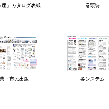
E☆座』カタログ表紙
巻頭詩
業・市民出版
各システム